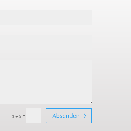
Absenden
=
3 + 5