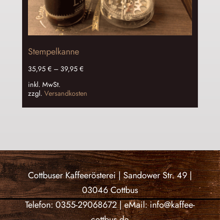
Stempelkanne
35,95
€
–
39,95
€
inkl. MwSt.
zzgl.
Versandkosten
Cottbuser Kaffeerösterei | Sandower Str. 49 |
03046 Cottbus
Telefon: 0355-29068672 | eMail: info@kaffee-
cottbus.de