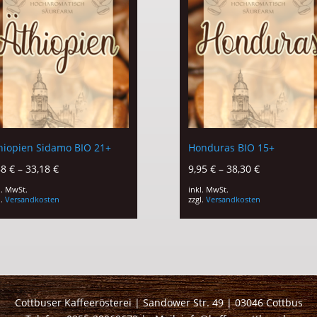
hiopien Sidamo BIO 21+
Honduras BIO 15+
88
€
–
33,18
€
9,95
€
–
38,30
€
l. MwSt.
inkl. MwSt.
l.
Versandkosten
zzgl.
Versandkosten
Cottbuser Kaffeerösterei | Sandower Str. 49 | 03046 Cottbus