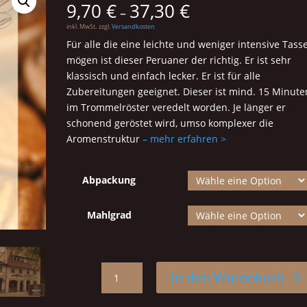
9,70
€
37,30
€
–
inkl. MwSt.
zzgl.
Versandkosten
Für alle die eine leichte und weniger intensive Tass
mögen ist dieser Peruaner der richtig. Er ist sehr
klassisch und einfach lecker. Er ist für alle
Zubereitungen geeignet. Dieser ist mind. 15 Minute
im Trommelröster veredelt worden. Je länger er
schonend geröstet wird, umso komplexer die
Aromenstruktur
– mehr erfahren >
Abpackung
Mahlgrad
Peru
In den Warenkorb
BIO
15+