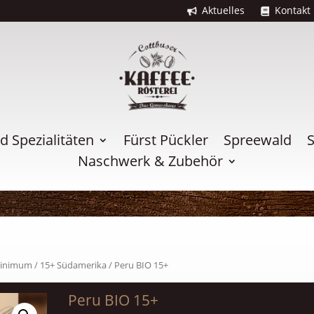
Aktuelles
Kontakt
 Spezialitäten
Fürst Pückler
Spreewald
S
Naschwerk & Zubehör
minimum
/
15+ Südamerika
/ Peru BIO 15+
Peru BIO 15+