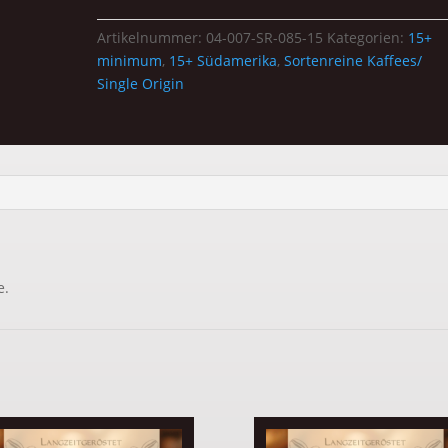
Menge
Artikelnummer:
04-007-SR-085-15
Kategorien:
15+
minimum
,
15+ Südamerika
,
Sortenreine Kaffees/
Single Origin
e.