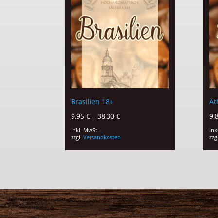
Brasilien 18+
Ät
9,95
€
–
38,30
€
9,
inkl. MwSt.
ink
zzgl.
Versandkosten
zzg