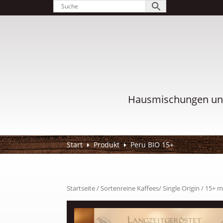
Hausmischungen und
Start
Produkt
Peru BIO 15+
E
E
Startseite
/
Sortenreine Kaffees/ Single Origin
/
15+ 