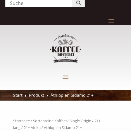
Start
Produkt
Äthiopien Sidamo 21+
E
E
Startseite
/
Sortenreine Kaffees/ Single Origin
/
21+
lang
/
21+ Afrika
/ Äthiopien Sidamo 21+