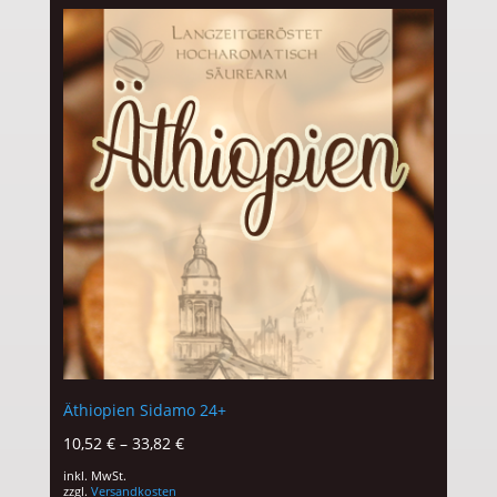
Äthiopien Sidamo 24+
10,52
€
–
33,82
€
inkl. MwSt.
zzgl.
Versandkosten