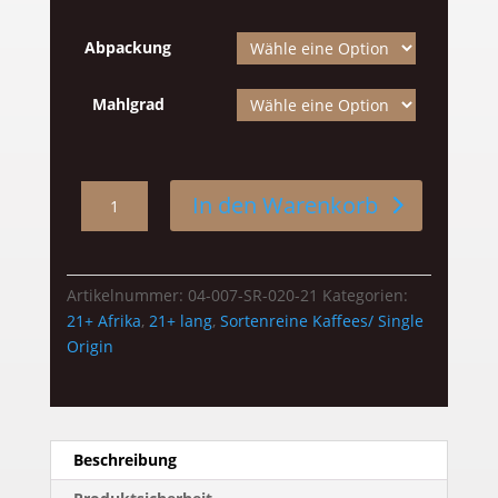
Abpackung
Mahlgrad
Äthiopien
In den Warenkorb
Sidamo
21+
Menge
Artikelnummer:
04-007-SR-020-21
Kategorien:
21+ Afrika
,
21+ lang
,
Sortenreine Kaffees/ Single
Origin
Beschreibung