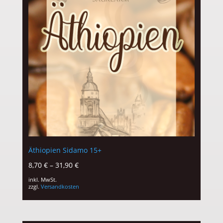
Äthiopien Sidamo 15+
8,70
€
–
31,90
€
inkl. MwSt.
zzgl.
Versandkosten